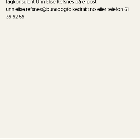
fagkonsulent Unn Elise Refsnes på e-post
unn.elise.refsnes@bunadogfolkedrakt.no eller telefon 61
36 62 56