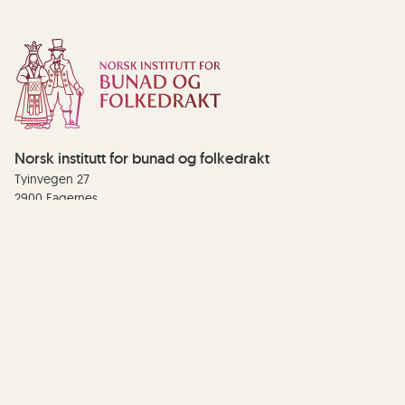
Norsk institutt for bunad og folkedrakt
Tyinvegen 27
2900 Fagernes
Telefon:
61 36 62 50
E-post:
post@bunadogfolkedrakt.no
Personvern og cookies
Universell utforming
Facebook
Instagram